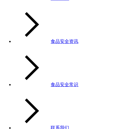
食品安全资讯
食品安全常识
联系我们