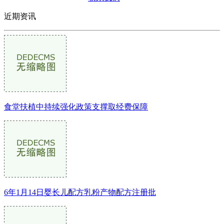
近期资讯
食堂扶植中持续强化政策支撑取经费保障
6年1月14日婴长儿配方乳粉产物配方注册批