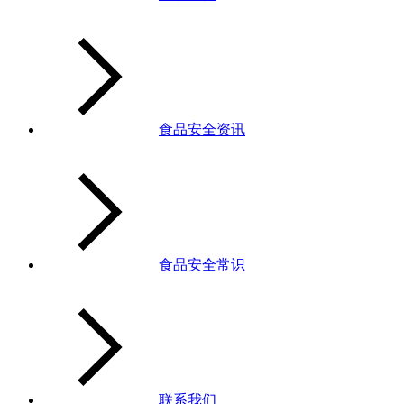
食品安全资讯
食品安全常识
联系我们