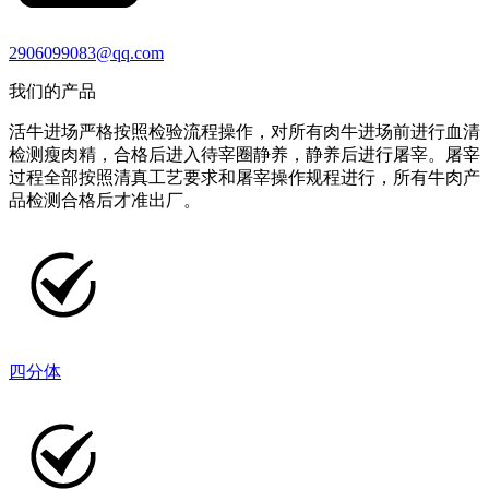
2906099083@qq.com
我们的产品
活牛进场严格按照检验流程操作，对所有肉牛进场前进行血清
检测瘦肉精，合格后进入待宰圈静养，静养后进行屠宰。屠宰
过程全部按照清真工艺要求和屠宰操作规程进行，所有牛肉产
品检测合格后才准出厂。
四分体