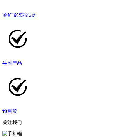
冷鲜冷冻部位肉
牛副产品
预制菜
关注我们