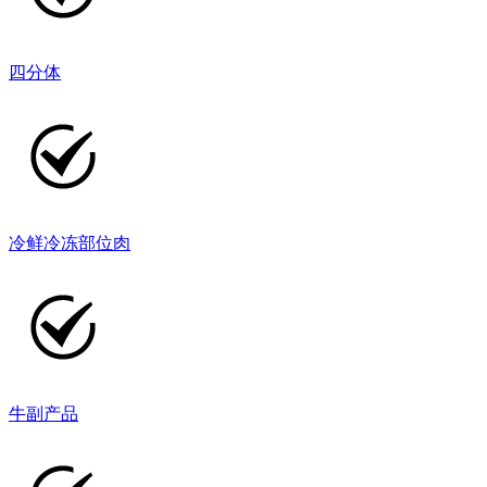
四分体
冷鲜冷冻部位肉
牛副产品