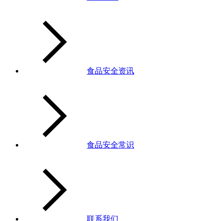
食品安全资讯
食品安全常识
联系我们