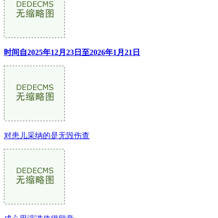
时间自2025年12月23日至2026年1月21日
对患儿采纳的是无毁伤查