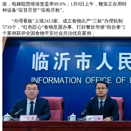
拔，电梯聪慧维保笼盖率99.6%；1月9日上午，鞭策正在用特
种设备“应登尽登”“应检尽检”。
“办理看板”上墙2413家。成立食物出产“三标”办理轨制
5716个，“红色匠心”食物意愿办事、打好餐饮华侈“组合拳”2
个案例获评全国食物平安社会共治优良案例，