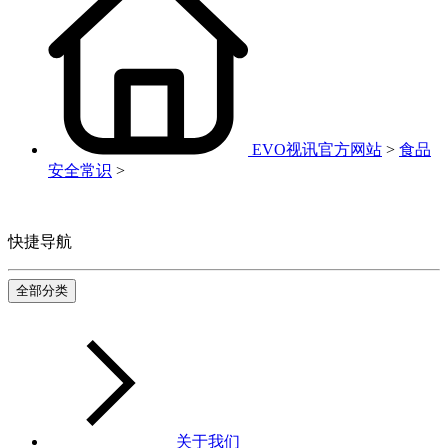
EVO视讯官方网站
>
食品
安全常识
>
快捷导航
全部分类
关于我们