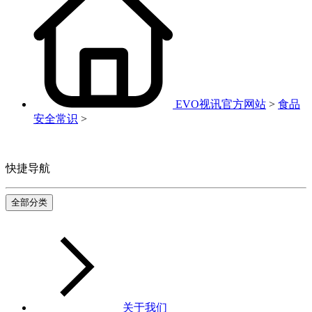
EVO视讯官方网站
>
食品
安全常识
>
快捷导航
全部分类
关于我们