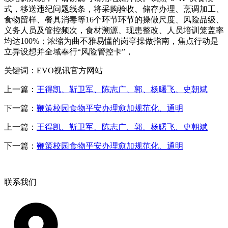
式，移送违纪问题线条，将采购验收、储存办理、烹调加工、
食物留样、餐具消毒等16个环节环节的操做尺度、风险品级、
义务人员及管控频次，食材溯源、现患整改、人员培训笼盖率
均达100%；浓缩为曲不雅易懂的岗亭操做指南，焦点行动是
立异设想并全域奉行“风险管控卡”，
关键词：EVO视讯官方网站
上一篇：
王得凯、靳卫军、陈志广、郭、杨曙飞、史朝斌
下一篇：
鞭策校园食物平安办理愈加规范化、通明
上一篇：
王得凯、靳卫军、陈志广、郭、杨曙飞、史朝斌
下一篇：
鞭策校园食物平安办理愈加规范化、通明
联系我们