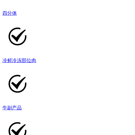
四分体
冷鲜冷冻部位肉
牛副产品