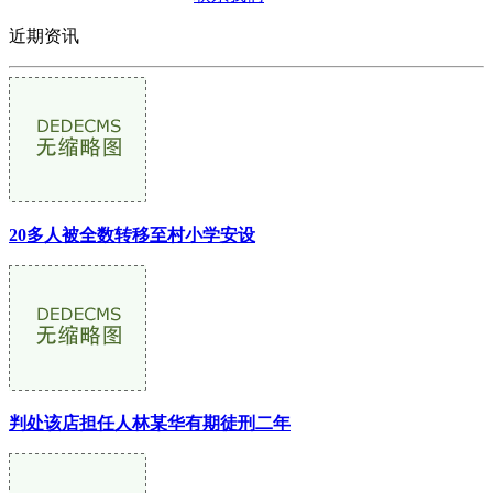
近期资讯
20多人被全数转移至村小学安设
判处该店担任人林某华有期徒刑二年