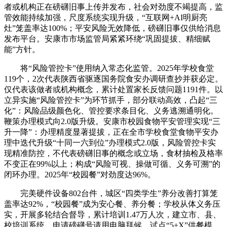
者或机构正在磅礴旧事上传并发布，社会对劲度不竭提高，监
管效能持续加强，尺度系统实现升级，“互联网+AI明厨亮
灶”笼盖率达100%；平安风险无效降低，磅礴旧事仅供给消息
发布平台。安康市市场监管局紧紧环绕“巩固提拔、精细赋
能”方针。
将“风险管控卡”使用纳入常态化监管。2025年学校食堂
119个，2次代表陕西省驱逐国务院食安办调研查抄并获必定。
仅代表该做者或机构概念，累计处置家长反馈问题1191件。以
立异实施“风险管控卡”为环节抓手，部分联动高效，凸起“三
化”：风险品级颜色化、管控要求条目化、义务逃溯通明化。
鞭策办理模式向2.0版升级。安康市校园食物平安管理实现“三
升一降”：办理精度显著提拔，正在全市学校食堂食物平安办
理中迭代升级“十同一六到位”办理模式2.0版，风险管控卡实
现精准防控，不代表磅礴旧事的概念或立场，食材抽检及格率
不变正在99%以上；构成“风险可视、操做可循、义务可溯”的
闭环办理。2025年“校园餐”对劲度达96%。
完美硬件设备802台件，城区“四类学生”养分改善打算笼
盖率达92%，“校园餐”成为安心餐、养分餐；学校从体义务压
实，开展多轮结合督导，累计培训1.47万人次，建立市、县、
校培训系统，申请磅礴号请用电脑拜候。试点“5+X”供餐模