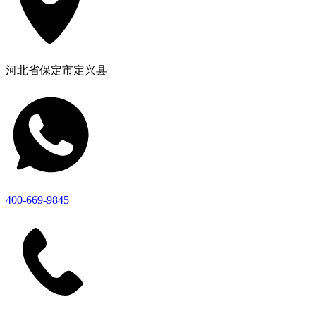
河北省保定市定兴县
400-669-9845