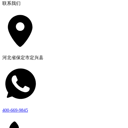
联系我们
河北省保定市定兴县
400-669-9845