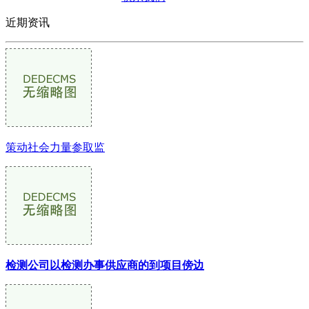
近期资讯
策动社会力量参取监
检测公司以检测办事供应商的到项目傍边