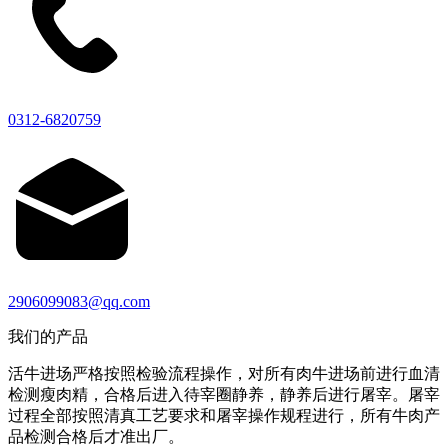
0312-6820759
2906099083@qq.com
我们的产品
活牛进场严格按照检验流程操作，对所有肉牛进场前进行血清
检测瘦肉精，合格后进入待宰圈静养，静养后进行屠宰。屠宰
过程全部按照清真工艺要求和屠宰操作规程进行，所有牛肉产
品检测合格后才准出厂。