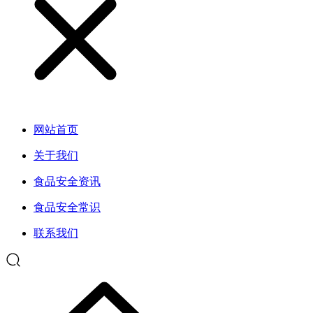
网站首页
关于我们
食品安全资讯
食品安全常识
联系我们