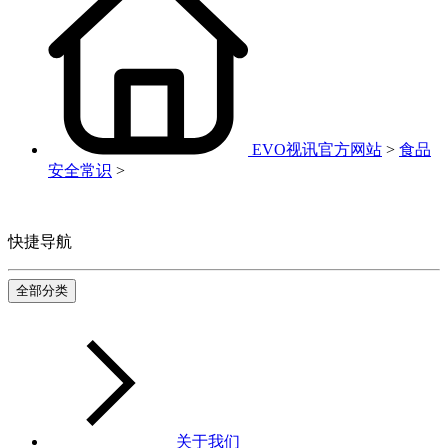
EVO视讯官方网站
>
食品
安全常识
>
快捷导航
全部分类
关于我们