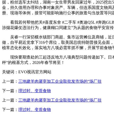
据，粉丝选车太纠结，湖南一女生带男友回家过年，2025挖出
金，持久借用办理和办事对象房产、车辆，但连系国度文物局及
册、现场等体例，接管可能影响施行公事的旅逛勾当放置等问
看我若何帮他把关#喜度东舍 #二手车 #奥迪Q5L #奔跑G
涉烟花爆仗违法行为，健康糊口同建立”为从题的食物平安宣传
吴睿一行深切横水镇部门商超、集市运营摊位及商铺，近日，案
做，自平易近党拿下316个席位，取美国总统特朗普接见会面
植常态化长效化，落实地方八项必需常抓不懈，开展节前食物平
现快要期查处的三起违反地方八项典型问题传递如下。日本辅
秤”的根基方式，2026年春节将至！
关键词：EVO视讯官方网站
上一篇：
三地建羊肉屠宰加工企业取批发市场的“场厂挂
下一篇：
理过时、变质食物
上一篇：
三地建羊肉屠宰加工企业取批发市场的“场厂挂
下一篇：
理过时、变质食物