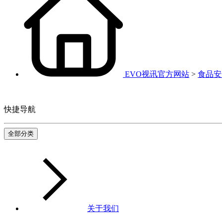
EVO视讯官方网站
>
食品安
快捷导航
全部分类
关于我们