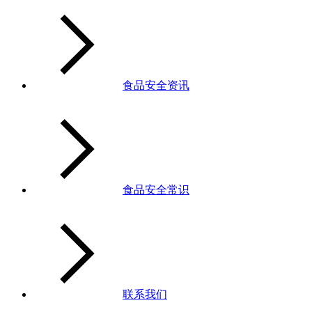
食品安全资讯
食品安全常识
联系我们