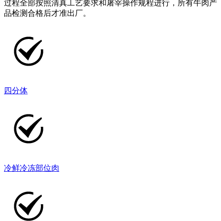
过程全部按照清真工艺要求和屠宰操作规程进行，所有牛肉产
品检测合格后才准出厂。
四分体
冷鲜冷冻部位肉