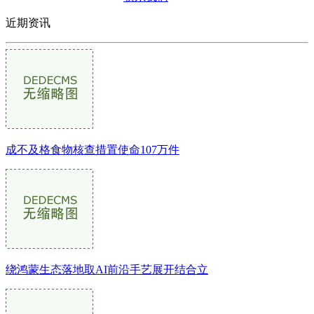
近期资讯
成不及格食物核查措置使命107万件
绕鸿蒙生态落地取AI前沿手艺展开结合立