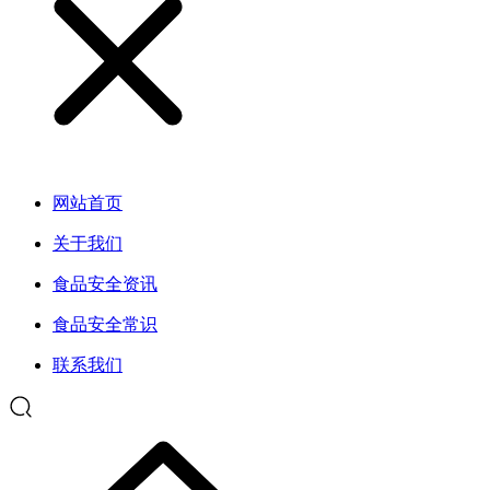
网站首页
关于我们
食品安全资讯
食品安全常识
联系我们