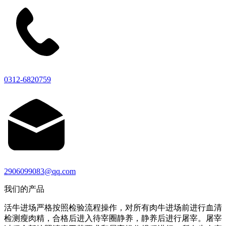
0312-6820759
2906099083@qq.com
我们的产品
活牛进场严格按照检验流程操作，对所有肉牛进场前进行血清
检测瘦肉精，合格后进入待宰圈静养，静养后进行屠宰。屠宰