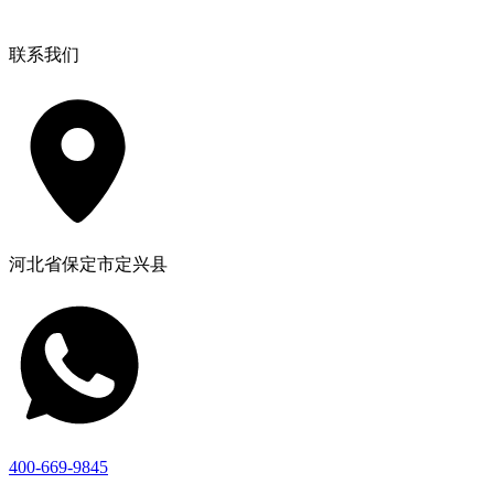
联系我们
河北省保定市定兴县
400-669-9845