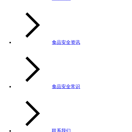
食品安全资讯
食品安全常识
联系我们