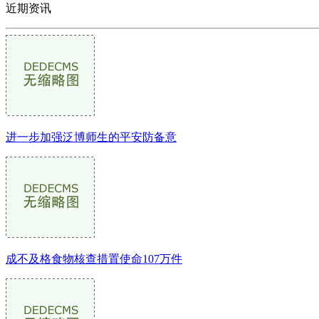
近期资讯
进一步加强泛博师生的平安防备意
成不及格食物核查措置使命107万件