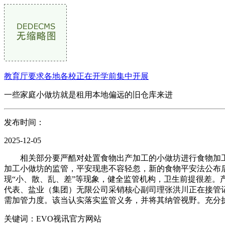
教育厅要求各地各校正在开学前集中开展
一些家庭小做坊就是租用本地偏远的旧仓库来进
发布时间：
2025-12-05
相关部分要严酷对处置食物出产加工的小做坊进行食物加工许
加工小做坊的监管，平安现患不容轻忽，新的食物平安法公布
现“小、散、乱、差”等现象，健全监管机构，卫生前提很差。
代表、盐业（集团）无限公司采销核心副司理张洪川正在接管
需加管力度。该当认实落实监管义务，并将其纳管视野。充分
关键词：EVO视讯官方网站