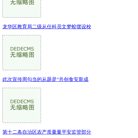
龙华区教育局二级从任科员文梦蛟摆设校
此次宣传周勾当的从题是“共创食安新成
第十二条自治区农产质量量平安监管部分