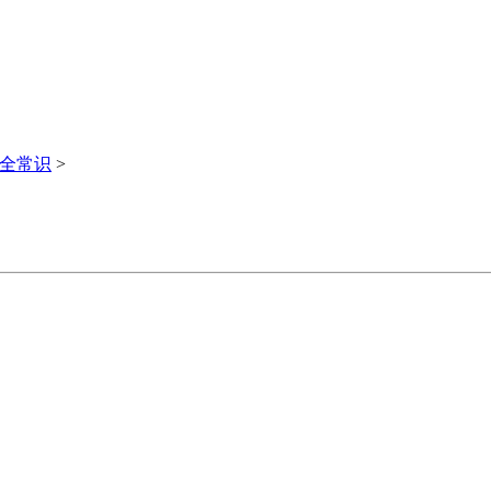
全常识
>