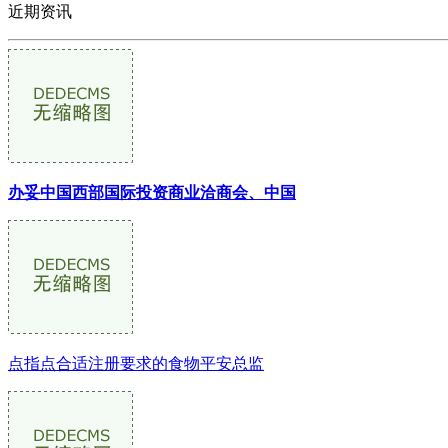
近期资讯
办妥中国西部国际投资商业洽商会、中国
点指点合适注册要求的食物平安总监