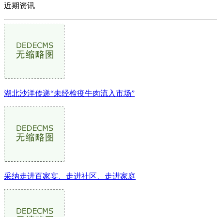
近期资讯
湖北沙洋传递“未经检疫牛肉流入市场”
采纳走进百家宴、走进社区、走进家庭