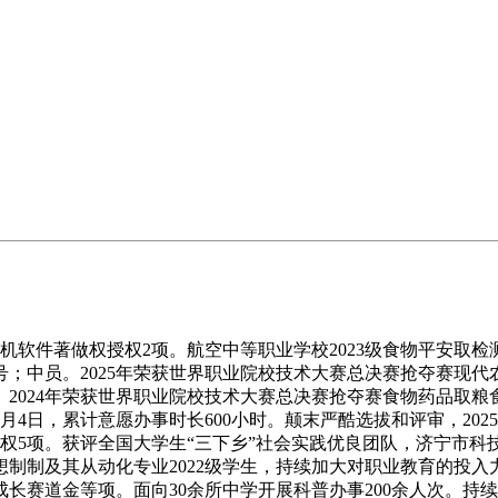
件著做权授权2项。航空中等职业学校2023级食物平安取检测
；中员。2025年荣获世界职业院校技术大赛总决赛抢夺赛现代农
024年荣获世界职业院校技术大赛总决赛抢夺赛食物药品取粮食
5月4日，累计意愿办事时长600小时。颠末严酷选拔和评审，2
5项。获评全国大学生“三下乡”社会实践优良团队，济宁市科技消
制制及其从动化专业2022级学生，持续加大对职业教育的投入
道金等项。面向30余所中学开展科普办事200余人次。持续3年