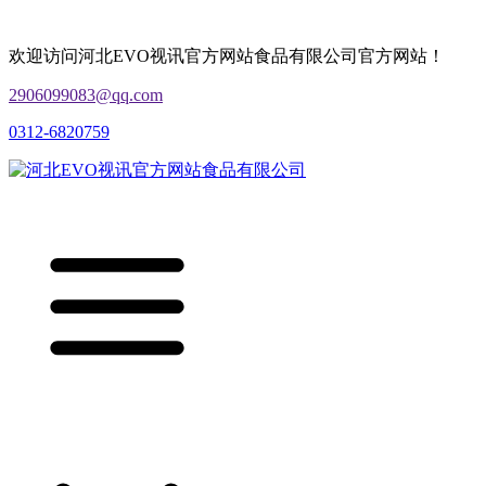
欢迎访问河北EVO视讯官方网站食品有限公司官方网站！
2906099083@qq.com
0312-6820759