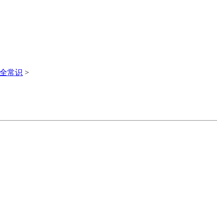
全常识
>