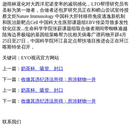
逊雨林退化对大西洋尼诺变率的减弱感化，LTO帮理研究员韦
圣标为第一做者，合做者还包罗研究员正在和崂山尝试室传授
蔡文炬Nature Immunology 中国科大肝转移癌免疫逃逸新机制
和医治新靶点Cell 中国科大生医部课题组EBV传染导致多发性
软化症发...生命科学学院张蔚课题组取合做者潮间带蜘蛛逾越
陆海边界极端的基因组策略帮力抗相关病毒广谱药物开辟4月
25日至27日，中国科学院环江县定点帮扶项目推进会正在环江
喀斯特坐召开，
关键词：EVO视讯官方网站
上一篇：
奶茶杯、吸管、封口
下一篇：
收缴其违纪违法所得；所涉财物一并
上一篇：
奶茶杯、吸管、封口
下一篇：
收缴其违纪违法所得；所涉财物一并
联系我们