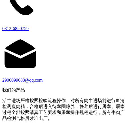
0312-6820759
2906099083@qq.com
我们的产品
活牛进场严格按照检验流程操作，对所有肉牛进场前进行血清
检测瘦肉精，合格后进入待宰圈静养，静养后进行屠宰。屠宰
过程全部按照清真工艺要求和屠宰操作规程进行，所有牛肉产
品检测合格后才准出厂。