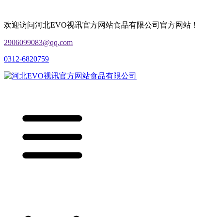
欢迎访问河北EVO视讯官方网站食品有限公司官方网站！
2906099083@qq.com
0312-6820759