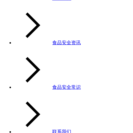
食品安全资讯
食品安全常识
联系我们