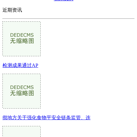
近期资讯
检测成果通过AP
彻地方关于强化食物平安全链条监管、连