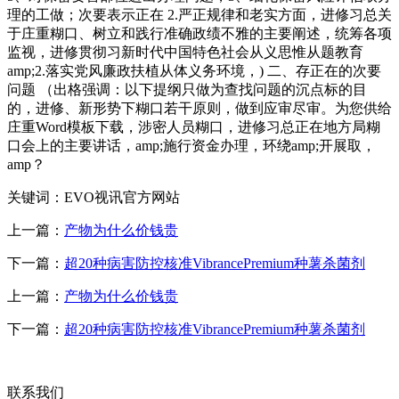
理的工做；次要表示正在 2.严正规律和老实方面，进修习总关
于庄重糊口、树立和践行准确政绩不雅的主要阐述，统筹各项
监视，进修贯彻习新时代中国特色社会从义思惟从题教育
amp;2.落实党风廉政扶植从体义务环境，) 二、存正在的次要
问题 （出格强调：以下提纲只做为查找问题的沉点标的目
的，进修、新形势下糊口若干原则，做到应审尽审。为您供给
庄重Word模板下载，涉密人员糊口，进修习总正在地方局糊
口会上的主要讲话，amp;施行资金办理，环绕amp;开展取，
amp？
关键词：EVO视讯官方网站
上一篇：
产物为什么价钱贵
下一篇：
超20种病害防控核准VibrancePremium种薯杀菌剂
上一篇：
产物为什么价钱贵
下一篇：
超20种病害防控核准VibrancePremium种薯杀菌剂
联系我们