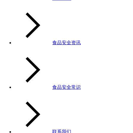
食品安全资讯
食品安全常识
联系我们