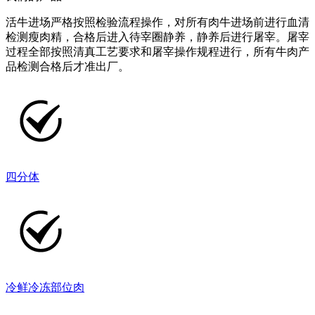
活牛进场严格按照检验流程操作，对所有肉牛进场前进行血清
检测瘦肉精，合格后进入待宰圈静养，静养后进行屠宰。屠宰
过程全部按照清真工艺要求和屠宰操作规程进行，所有牛肉产
品检测合格后才准出厂。
四分体
冷鲜冷冻部位肉