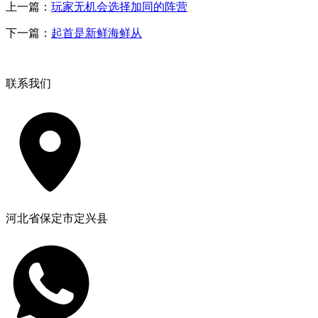
上一篇：
玩家无机会选择加同的阵营
下一篇：
起首是新鲜海鲜从
联系我们
河北省保定市定兴县