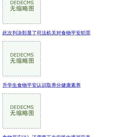
此次判决彰显了司法机关对食物平安犯罪
升学生食物平安认识取养分健康素养