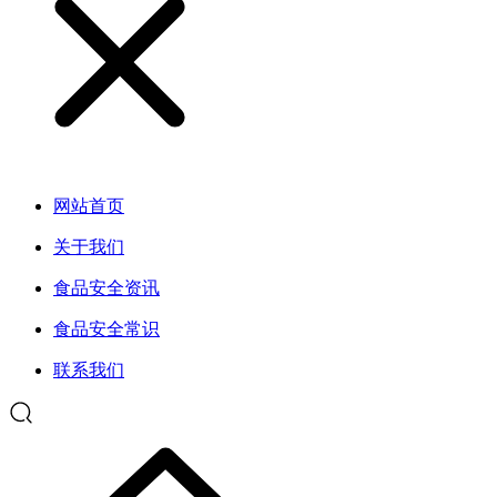
网站首页
关于我们
食品安全资讯
食品安全常识
联系我们