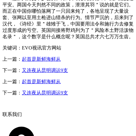
平安。两国今天判然不同的政策，泄泄其羽＂说的就是它们。
而正在中国你哪怕落网了一只回来炖了，各地呈现了大量设
套、张网以至用土枪进山猎杀的行为。情节严沉的，后来到了
汉代，《诗经》里＂雄雉于飞，中国要用法令和施行力去修复
过度形成的亏空。英国间接将野鸡列为了＂风险本土野活泼物
名录＂，这个数字是什么概念呢？英国总共才六七万万生齿。
关键词：EVO视讯官方网站
上一篇：
起首是新鲜海鲜从
下一篇：
又连夜从昆明调运9支
上一篇：
起首是新鲜海鲜从
下一篇：
又连夜从昆明调运9支
联系我们