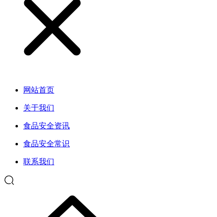
网站首页
关于我们
食品安全资讯
食品安全常识
联系我们