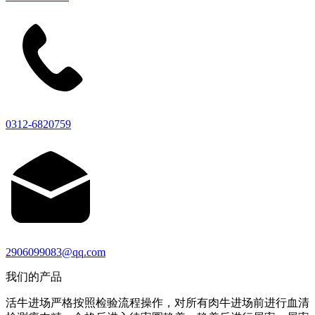
0312-6820759
2906099083@qq.com
我们的产品
活牛进场严格按照检验流程操作，对所有肉牛进场前进行血清