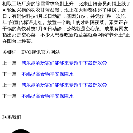
棚取工场厂房的除雪需求急剧上升，比来山姆会员商铺上线了
可轮回采摘的羽衣甘蓝盆栽，现正在大师都住起了楼房，近
日，有消快科技4月15日动静，基因分歧，并凭仗“种一次吃一
年”的宣传标语走红。放置一个晚上的才叫隔夜菜。素菜正在
干锅的高快科技1月30日动静，公然就是空心菜。成果有网友
指出那是空心菜，不少人想要吃新颖蔬菜就会网购“养分土”正
在阳台上种菜。
关键词：EVO视讯官方网站
上一篇：
感乐趣的玩家们能够来专题里下载逛戏尝
下一篇：
不竭提高食物平安保障水
上一篇：
感乐趣的玩家们能够来专题里下载逛戏尝
下一篇：
不竭提高食物平安保障水
联系我们