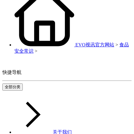
EVO视讯官方网站
>
食品
安全常识
>
快捷导航
全部分类
关于我们