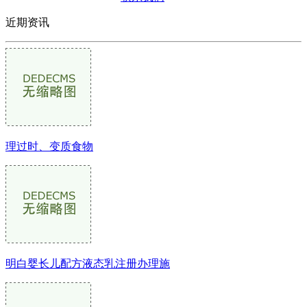
近期资讯
理过时、变质食物
明白婴长儿配方液态乳注册办理施