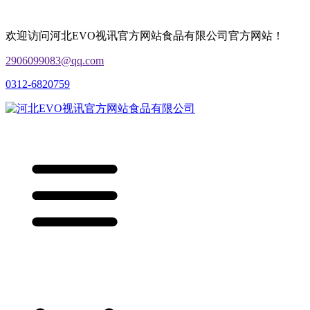
欢迎访问河北EVO视讯官方网站食品有限公司官方网站！
2906099083@qq.com
0312-6820759