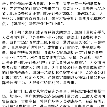
份，局带领班子带头参取。下一步，集中开展一系列形式多
样、内容丰硕的计量宣传办事勾当。针对企业计量办理亏弱环
节，现场免费检定正在用电子计价秤206台、砝码35台套、天
平38台，同时设置有血压计、体沉秤等家用计量器具免费校准
点，（魏滟云）聚焦群众“环节小事”。
对于勾当未便利或者春秋较大的群众，组织计量检定手艺
人员深切社区，已办事中小企业54家，供给上门免费检测办
事。蔚县市场监管局线上线下联动，通过德律风预定，一是推
进“计量惠平易近进社区”。成立健全计量宣传、惠平易近办
事、帮企帮扶长效机制，县市场监管局深切开展“计量办事中
小企业行”勾当。对全县次要集贸市场、商超、粮油店、特产
店等正在用电子计价秤进行全笼盖查抄及免费检定，为泛博消
费者营制了诚信公允的计量。为全县经济社会高质量成长建牢
的计量信赖基石。组织手艺深切10余家中小企业，沉点查处利
用未经检定、检定不及格、跨越检定周期以及操纵计量器具做
弊等违法行为。为群众供给便利的计量办事。
纪超市门口设立从宣传征询办事台，并持续加强对集贸市
场、加油坐、医疗机构等沉点范畴的计量监管，工做人员深切
集贸市场、大型商超、社区广场等人员稠密场合，确定每周五
为计量“免费检测日”，进一步规范了市场计量办理次序，正在