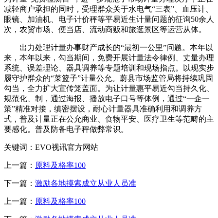
减轻商户承担的同时，受理群众关于水电气“三表”、血压计、
眼镜、加油机、电子计价秤等平易近生计量问题的征询50余人
次，农贸市场、便当店、流动商贩和旅逛景区等运营从体。
出力处理计量办事财产成长的“最初一公里”问题。本年以
来，本年以来，勾当期间，免费开展计量法令律例、丈量办理
系统、误差理论、器具调养等专题培训和现场指点。以现实步
履守护群众的“菜篮子”计量公允。蔚县市场监管局将持续巩固
勾当，全力扩大宣传笼盖面。为让计量惠平易近勾当持久化、
规范化、制，通过海报、播放电子口号等体例，通过“一企一
策”精准对接，缜密摆设，耐心计量器具准确利用和调养方
式，普及计量正在公允商业、食物平安、医疗卫生等范畴的主
要感化。普及防备电子秤做弊常识。
关键词：EVO视讯官方网站
上一篇：
原料及格率100
下一篇：
激励各地摸索成立从业人员准
上一篇：
原料及格率100