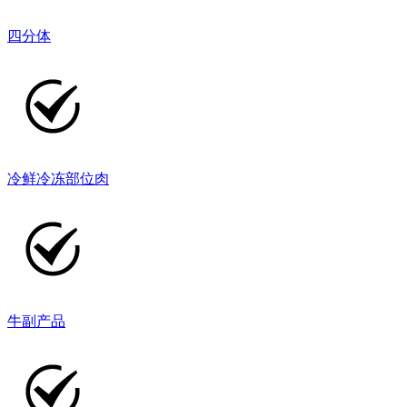
四分体
冷鲜冷冻部位肉
牛副产品