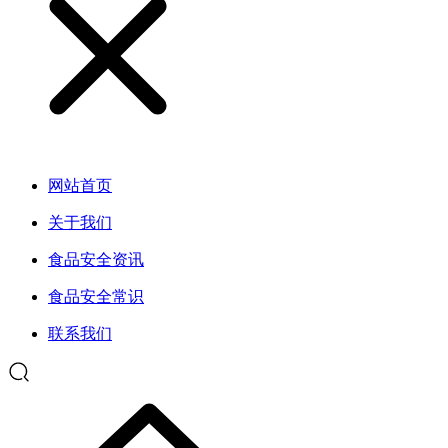
网站首页
关于我们
食品安全资讯
食品安全常识
联系我们