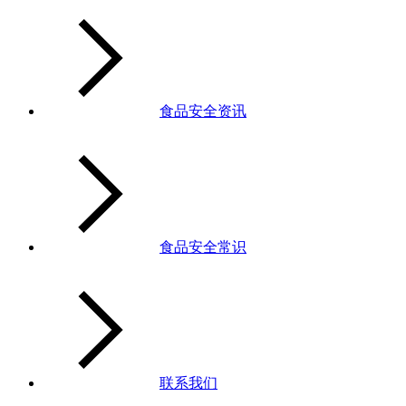
食品安全资讯
食品安全常识
联系我们