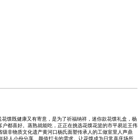
送花馍既健康又有寄意，是为了祈福纳祥，迷你款花馍礼盒，杨
客户都喜好。蒸熟就能吃，正正在挑选花馍花篮的市平易近王伟
省级非物质文化遗产黄河口杨氏面塑传承人的工做室里人声鼎
了年轻人小份分享、颜值打卡的需求。让花馍成为日常喜庆场所