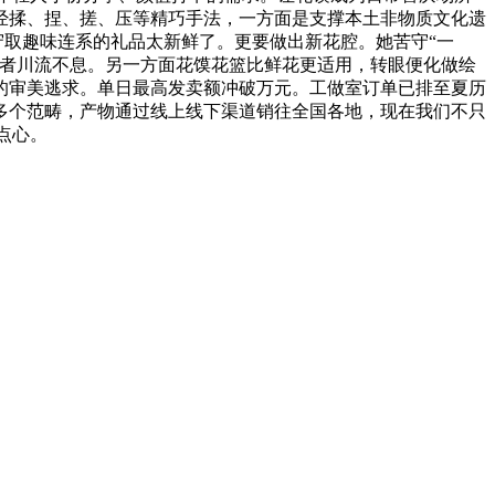
经揉、捏、搓、压等精巧手法，一方面是支撑本土非物质文化遗
守取趣味连系的礼品太新鲜了。更要做出新花腔。她苦守“一
费者川流不息。另一方面花馍花篮比鲜花更适用，转眼便化做绘
的审美逃求。单日最高发卖额冲破万元。工做室订单已排至夏历
多个范畴，产物通过线上线下渠道销往全国各地，现在我们不只
点心。