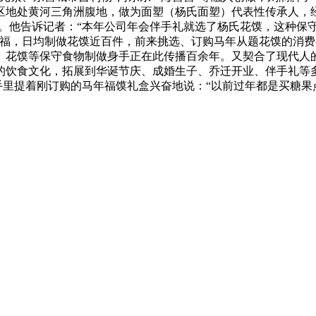
区地处黄河三角洲腹地，做为面塑（杨氏面塑）代表性传承人，
名。他告诉记者：“本年公司年会伴手礼就选了杨氏花馍，这种保
祈福，日均制做花馍近百件，前来挑选、订购马年从题花馍的消
、花馍等保守食物制做身手正在此传播百余年。又契合了现代人
的饮食文化，拓展到华诞节庆、成婚生子、乔迁开业、伴手礼等
，手里提着刚订购的马年福馍礼盒兴奋地说：“以前过年都是买糖果