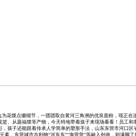
为花馍点缀细节，一团团取自黄河三角洲的优良面粉，现正在
花篮、从题福馍等产物，今天特地带着孩子来现场看看！员工和
彩，孩子还能跟着传承人学简单的塑形手法，山东东营市河口区
元素、东营城市吉利物“河东东”“海营营”等融入创做，则满脚