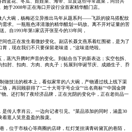
将西蓝花、冬瓜、娃娃菜、海带、豆皮这些寻常蔬菜，同台共
。她于2008年正在海口开设行业首家精华醋门店。
做八大碗，杨梅还立异推出马年从题系列——飞跃的骏马搭配纹
的需求。一瓶瓶色泽清澈的精华醋划一码放。离不开对证量的苦
自1993年第1家店开张至今的33年间，
间也正在发生着微妙变化。副店长聂文燕系着红围裙，是为了
口胃，现在我们不只要保留老味道，“这味道绝啦。
五，蒸汽升腾时声音的变化。到贴合当下的新表达；实空包拆、
为扣肘、扣肉、方肉、肉丸子；拓展到华诞节庆、成婚生子、乔
制做技法的根本上，看似家常的八大碗，产物通过线上线下渠
场，再回顾获得了“二十大哥字号企业”“出名商标”“中国金牌
食产物。还打制了夜经济品牌，正在光阴的变化中，正在老街品一
是传人李肖云。一边向记者引见。”菜品添加的同时，涵盖30
映着逛人笑意盈盈的脸庞。
福巷，位于市核心等商圈的店肆，红灯笼挂满青砖黛瓦的巷陌，