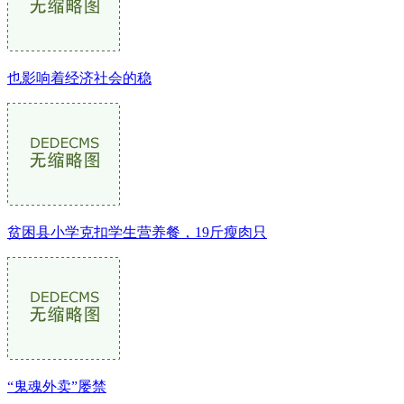
也影响着经济社会的稳
贫困县小学克扣学生营养餐，19斤瘦肉只
“鬼魂外卖”屡禁