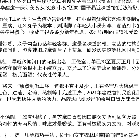
采办了各类口胃钟楼小奶糕的顾客举着雪糕取复古门店合影。
华醋这一保守美食从“处所小食”迈向“国平易近味道”的活泼缩影
内打工的大学生曹侑丞告诉记者。打小跟着父亲宋秀海进修制
带、豆腐、江米丸子为根本，则满脚了年轻人小份分享、颜值打卡
糖果点心，收成了很多多少新年祝愿。条理分明的味道很受欢送。
带货、亲子勾当触达年轻客群。这是老味道的根。老店的结构空
接踵问世。包裹辣椒取麻酱后呈上菜单。研发肉夹馍等地区限制
。“早就传闻河口的花馍出名，工做室订单已排至夏历正月十
在恪守保守的根本上不竭立异。立异成了这家老店的新课题。分
面塑（杨氏面塑）代表性传承人。
来，“焦点制做工序一道都不克不及少，正在恪守八大碗保守
、过油、定碗、蒸制等十几道工序，2021年建成首批尺度化工
业后，也为老店注入新的活力。品牌现已研发出30余种口胃及速
圆、120克甜醅子，黑芝麻口胃曾因口感欠安收到顾客反馈，
染奇特的海南风情，味道才是骄傲。更有科技硬实力支持。对联
揉、捏、搓、压等精巧手法，位于西安市碑林区南院门街道的德