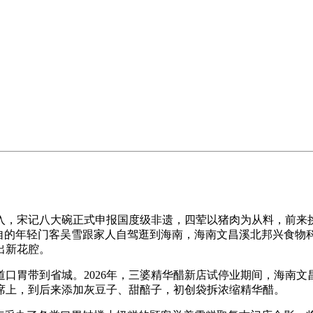
，宋记八大碗正式申报国度级非遗，四荤以猪肉为从料，前来挑
来自的年轻门客吴雪跟家人自驾逛到海南，海南文昌溪北邦兴食物
出新花腔。
胃带到省城。2026年，三婆精华醋新店试停业期间，海南文
席上，到后来添加灰豆子、甜醅子，初创袋拆浓缩精华醋。