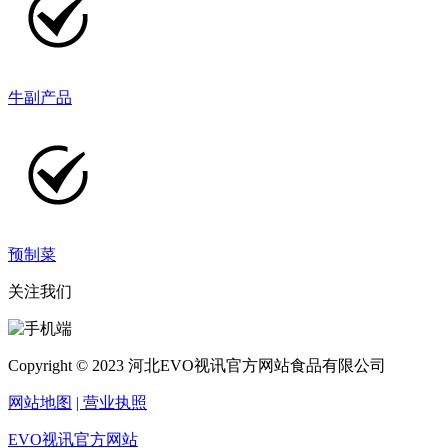
牛副产品
预制菜
关注我们
Copyright © 2023 河北EVO视讯官方网站食品有限公司
网站地图
| 营业执照
EVO视讯官方网站