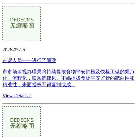
2026-05-25
讲课人员一一进行了细致
市市场监视办理局将持续提拔食物平安抽检及快检工做的规范
化、流程化，联系德律风。不竭提拔食物平安监管的靶向性和
精准性，未面授权不得复制或成...
View Details >