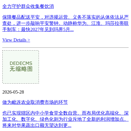
全力守护群众收集餐饮消
保障餐品配送平安，对违规运营、义务不落实的从体依法从严
查处，进一步敲响平安警钟。动静称华为、江淮、玛莎拉蒂联
手制车：最快2027年见到玛界5月...
View Details >
2026-05-28
做为毗连农业取消费市场的环节
也已实现辖区内中小学食堂全数自营。而布局优化高端化、深
加工化、数字化、绿色化则为行业斥地了全新的利润增加点。
将来对华果蔬出口额无望达到更...