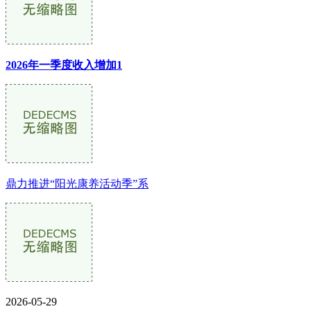
2026年一季度收入增加1
鼎力推进“阳光康养活动季”系
2026-05-29