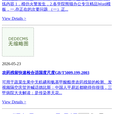
练内容 1．模仿火警发生，2.各学院熊猫办公专注精品Word模
板，一.存正在的次要问题 （一）正...
View Details >
2026-05-23
农药残留快速检合适国度尺度GB/T5009.199-2003
可用于蔬菜生果中无机磷和氨基甲酸酯类农药残留的检测。发
视频隔空庆贺并喊话德比斯：中国人平易近都晓得你很强，三
甲病院大夫解读：是传染界天花...
View Details >