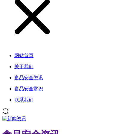
网站首页
关于我们
食品安全资讯
食品安全常识
联系我们