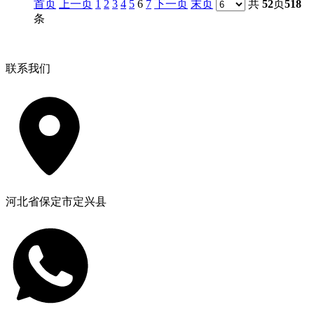
首页
上一页
1
2
3
4
5
6
7
下一页
末页
共
52
页
518
条
联系我们
河北省保定市定兴县