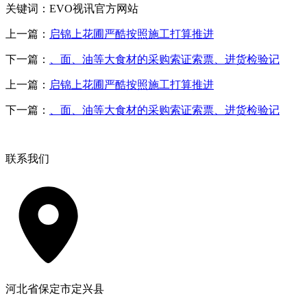
关键词：EVO视讯官方网站
上一篇：
启锦上花圃严酷按照施工打算推进
下一篇：
、面、油等大食材的采购索证索票、进货检验记
上一篇：
启锦上花圃严酷按照施工打算推进
下一篇：
、面、油等大食材的采购索证索票、进货检验记
联系我们
河北省保定市定兴县