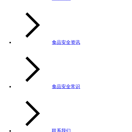
食品安全资讯
食品安全常识
联系我们