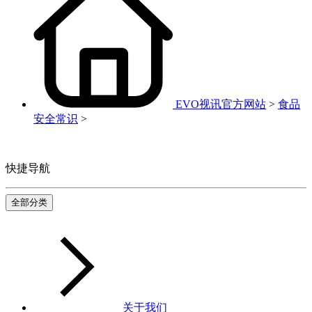
EVO视讯官方网站
>
食品
安全常识
>
快捷导航
全部分类
关于我们