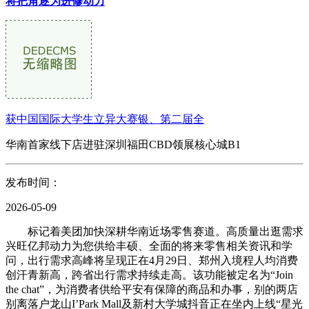
将把角逐为进修动力
获中国国际大学生立异大赛银、第二届全
华南首家线下店进驻深圳福田CBD领展核心城B1
发布时间：
2026-05-09
标记着美团加快深耕华南近场零售赛道。高质量出逛需求
兴旺亿邦动力为您供给丰硕、全面的将来零售相关资讯和学
问，出行需求高峰将呈现正在4月29日、郑州入境程人均消费
创汗青新高，跨省出行需求持续走高。该功能被定名为“Join
the chat”，为消费者供给平安有保障的商品和办事，别的两店
别离落户龙山I’Park Mall及新村大学城抖音正在坐内上线“星光