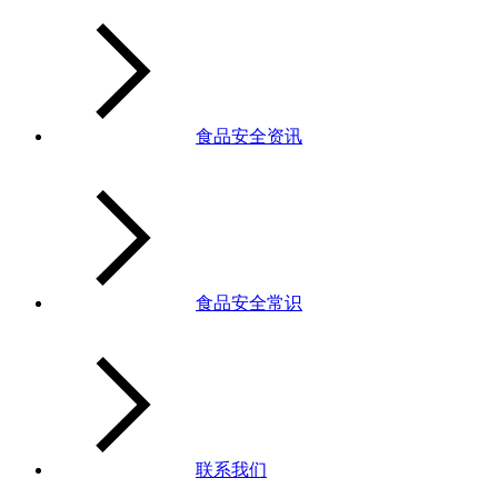
食品安全资讯
食品安全常识
联系我们