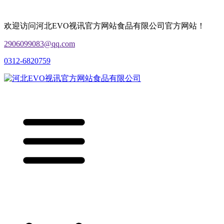
欢迎访问河北EVO视讯官方网站食品有限公司官方网站！
2906099083@qq.com
0312-6820759