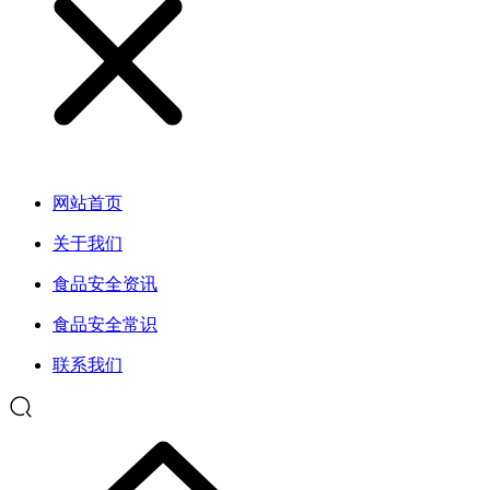
网站首页
关于我们
食品安全资讯
食品安全常识
联系我们