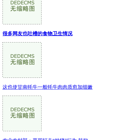
很多网友也吐槽的食物卫生情况
这也使甘南牦牛一般牦牛肉肉质愈加细嫩