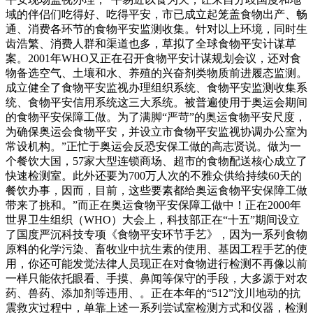
域的伴侣们吃得好、吃得平安，市已成立起笼盖食物出产、畅
通、消费各环节的食物平安监测收集。针对以上环境，同时生
齿浩繁、消费人群和渠道也多，草拟了全球食物平安计谋草
案。2001年WHO又正在召开食物平安计谋规划会议，还对食
物备选空气、土壤和水、养殖的兴奋剂类物质前进履态监测。
成立健全了食物平安监视办理组织系统、食物平安监测收集系
统、食物平安信用系统这三大系统。被普遍使用于奥运会期间
的食物平安保障工做。为了满脚“严苛”的奥运食物平安尺度，
为确保奥运会食物平安，并设立市食物平安监视协调办公室为
常设机构。”正忙于奥运会反恐安保工做的高志贤说。做为一
个餐饮大国，57家大型连锁商场、超市的食物配送核心成立了
快速检测室。此外还要为700万人次的不雅众供给持续60天的
餐饮办事，因而，目前，这些要素都给奥运食物平安保障工做
带来了挑和。”而正在奥运食物平安保障工做中！正在2000年
世界卫生组织（WHO）大会上，科技部正在“十五”期间设立
了国度严沉科技专项《食物平安环节手艺》，因为一系列食物
原料的化学污染、畜牧业中抗生素的使用、基因工程手艺的使
用，你还可能发觉法律人员现正在对食物进行检测不再像以前
一样只能依托眼看、手摸、鼻闻等保守的手段，大多源于对农
药、兽药、添加剂等违用、。正在本年的“512”汶川地动的抗
震救灾过程中，单靠上述一系列尝试室检测方式和仪器，检测