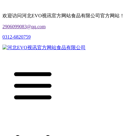
欢迎访问河北EVO视讯官方网站食品有限公司官方网站！
2906099083@qq.com
0312-6820759