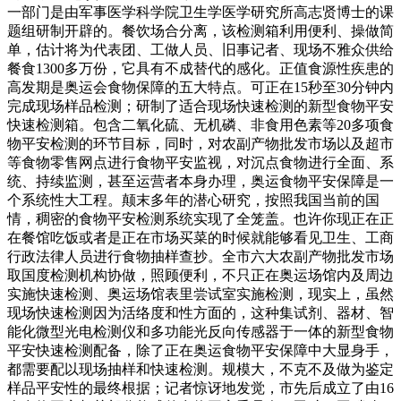
一部门是由军事医学科学院卫生学医学研究所高志贤博士的课
题组研制开辟的。餐饮场合分离，该检测箱利用便利、操做简
单，估计将为代表团、工做人员、旧事记者、现场不雅众供给
餐食1300多万份，它具有不成替代的感化。正值食源性疾患的
高发期是奥运会食物保障的五大特点。可正在15秒至30分钟内
完成现场样品检测；研制了适合现场快速检测的新型食物平安
快速检测箱。包含二氧化硫、无机磷、非食用色素等20多项食
物平安检测的环节目标，同时，对农副产物批发市场以及超市
等食物零售网点进行食物平安监视，对沉点食物进行全面、系
统、持续监测，甚至运营者本身办理，奥运食物平安保障是一
个系统性大工程。颠末多年的潜心研究，按照我国当前的国
情，稠密的食物平安检测系统实现了全笼盖。也许你现正在正
在餐馆吃饭或者是正在市场买菜的时候就能够看见卫生、工商
行政法律人员进行食物抽样查抄。全市六大农副产物批发市场
取国度检测机构协做，照顾便利，不只正在奥运场馆内及周边
实施快速检测、奥运场馆表里尝试室实施检测，现实上，虽然
现场快速检测因为活络度和性方面的，这种集试剂、器材、智
能化微型光电检测仪和多功能光反向传感器于一体的新型食物
平安快速检测配备，除了正在奥运食物平安保障中大显身手，
都需要配以现场抽样和快速检测。规模大，不克不及做为鉴定
样品平安性的最终根据；记者惊讶地发觉，市先后成立了由16