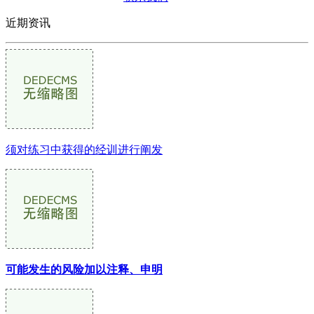
近期资讯
须对练习中获得的经训进行阐发
可能发生的风险加以注释、申明