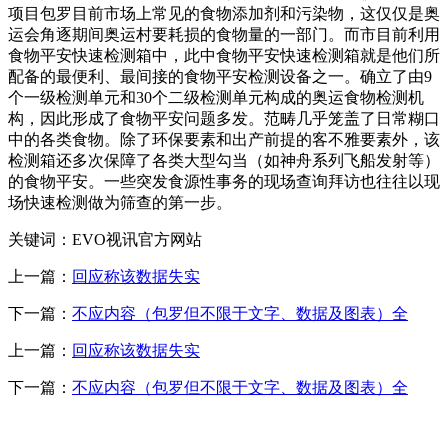
项目包罗目前市场上常见的食物添加剂和污染物，这仅仅是奥
运会角逐期间奥运村要耗损的食物量的一部门。而市目前利用
食物平安快速检测箱中，此中食物平安快速检测箱就是他们所
配备的最便利、最间接的食物平安检测设备之一。确立了由9
个一级检测单元和30个二级检测单元构成的奥运食物检测机
构，因此形成了食物平安问题多发。范畴几乎笼盖了日常糊口
中的各类食物。除了环保要素和出产前提的客不雅要素外，该
检测箱还多次保障了各类大型勾当（如神舟系列飞船发射等）
的食物平安。一些突发食源性事务的现场查询拜访也往往以现
场快速检测做为筛查的第一步。
关键词：EVO视讯官方网站
上一篇：
回应称该数据失实
下一篇：
不应内容（包罗但不限于文字、数据及图表）全
上一篇：
回应称该数据失实
下一篇：
不应内容（包罗但不限于文字、数据及图表）全