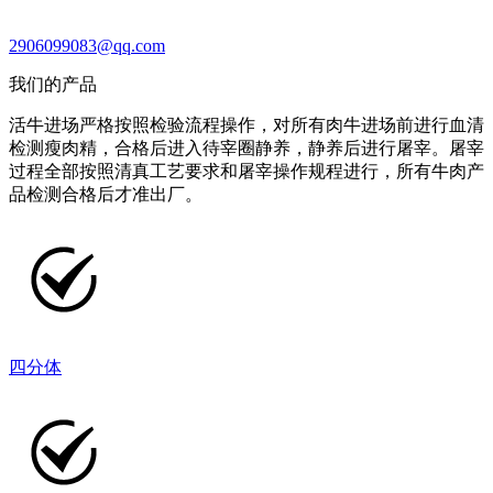
2906099083@qq.com
我们的产品
活牛进场严格按照检验流程操作，对所有肉牛进场前进行血清
检测瘦肉精，合格后进入待宰圈静养，静养后进行屠宰。屠宰
过程全部按照清真工艺要求和屠宰操作规程进行，所有牛肉产
品检测合格后才准出厂。
四分体