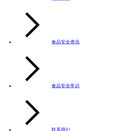
食品安全资讯
食品安全常识
联系我们