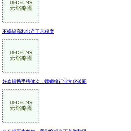
不竭提高和出产工艺程度
好欢螺携手檀健次：螺蛳粉行业文化破圈