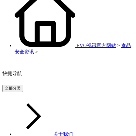
EVO视讯官方网站
>
食品
安全资讯
>
快捷导航
全部分类
关于我们