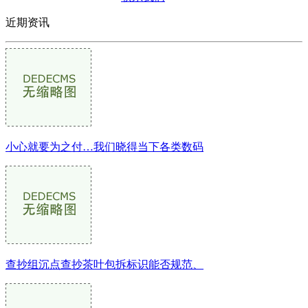
近期资讯
小心就要为之付…我们晓得当下各类数码
查抄组沉点查抄茶叶包拆标识能否规范、