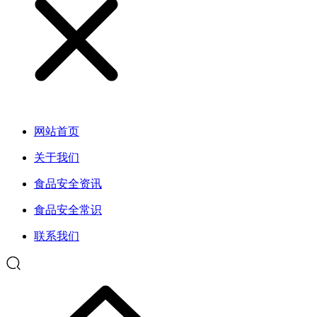
网站首页
关于我们
食品安全资讯
食品安全常识
联系我们