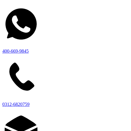
400-669-9845
0312-6820759