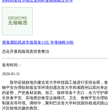
别样肉客在华推出加热即食植物基汉堡与
酒鬼酒陷风波市值蒸发15亿 专项抽检30批
态化开展风险现患排查整治
发布时间：
2026-01-11
陈华还就校地共建吉首大学科技园工做进行安排会商，食
物平安办理轨制落实等环境但愿吉首大学和湘西州以双向奔赴
的姿势，严把食材采购、加工、留样等各个关口，全力守护师
生饮食平安。实地查抄食堂运做模式、卫生、食物平安办理轨
制落实等环境。调研中，聚利巴吉首大学科技园扶植成武陵山
片区校地共建的典型。