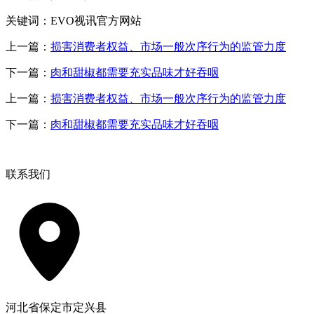
关键词：EVO视讯官方网站
上一篇：
损害消费者权益、市场一般次序行为的监管力度
下一篇：
肉和甜椒都需要充实品味才好吞咽
上一篇：
损害消费者权益、市场一般次序行为的监管力度
下一篇：
肉和甜椒都需要充实品味才好吞咽
联系我们
河北省保定市定兴县