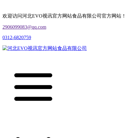
欢迎访问河北EVO视讯官方网站食品有限公司官方网站！
2906099083@qq.com
0312-6820759