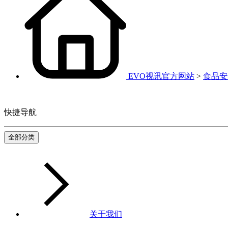
EVO视讯官方网站
>
食品安
快捷导航
全部分类
关于我们