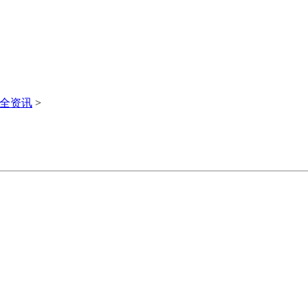
全资讯
>