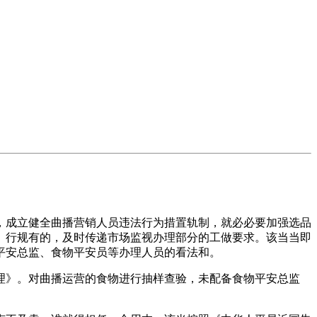
成立健全曲播营销人员违法行为措置轨制，就必必要加强选品
、行规有的，及时传递市场监视办理部分的工做要求。该当当即
平安总监、食物平安员等办理人员的看法和。
》。对曲播运营的食物进行抽样查验，未配备食物平安总监