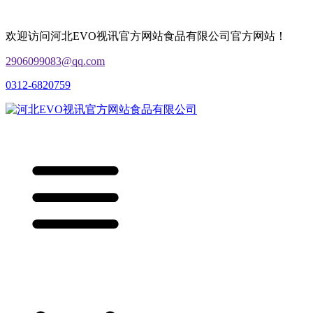
欢迎访问河北EVO视讯官方网站食品有限公司官方网站！
2906099083@qq.com
0312-6820759