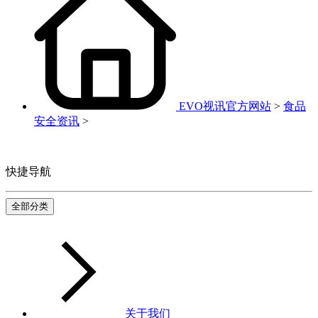
EVO视讯官方网站
>
食品
安全资讯
>
快捷导航
全部分类
关于我们