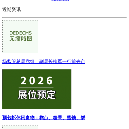
近期资讯
场监管总局党组、副局长柳军一行前去市
预包拆休闲食物：糕点、糖果、蜜钱、饼