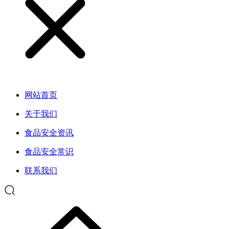
网站首页
关于我们
食品安全资讯
食品安全常识
联系我们