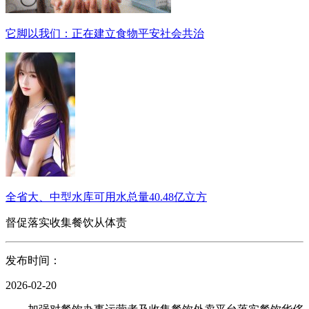
它脚以我们：正在建立食物平安社会共治
全省大、中型水库可用水总量40.48亿立方
督促落实收集餐饮从体责
发布时间：
2026-02-20