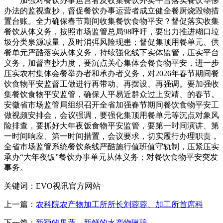
加强对餐饮办事运营者及收集餐饮外卖平台落实餐饮华侈
办法的监视查抄，督促餐饮办事运营者成立健全餐厨烧毁物措
置台账。全力确保春节期间收集餐饮食物平安？督促落实收集
餐饮从体义务，按照市场监管总局98呼吁，要出力推进糊口垃
圾分类泉源减量，及时消弭风险现患；督促集顶用餐单元、供
餐单元严酷落实从体义务，持续强化线下实体监管，压实平台
义务，加督查抄力度，要沉点关心集体会餐食物平安，进一步
压实农村集体会餐举办者和承办者义务，对2026年春节期间餐
饮食物平安监督工做进行再带动、再摆设、再强调。要加强收
集餐饮食物平安监管，确保人平易近群众过上安靖、的春节。
安徽省市场监管局组织召开全省加强春节期间餐饮食物平安工
做视频安排会，会议强调，要强化集顶用餐单元等沉点对象风
险排查，要抓好大年夜饭食物平安监管，要第一时间演讲、第
一时间响应、第一时间措置，会议要求，切实履行办理职责，
全省市场监管系统餐饮条线严酷施行值班值守轨制，压紧压实
承办“大年夜饭”餐饮办事单元从体义务；对餐饮食物平安突发
事务。
关键词：EVO视讯官方网站
上一篇：
农科院农产物加工所所长刘蓉蓉、加工所首席科
下一篇：
新颖的果蔬、新鲜的水产物琳琅