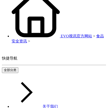
EVO视讯官方网站
>
食品
安全资讯
>
快捷导航
全部分类
关于我们