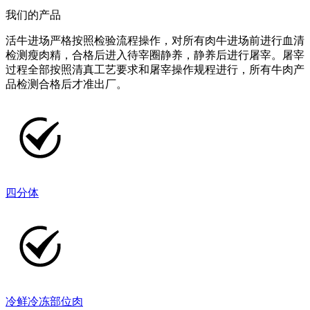
我们的产品
活牛进场严格按照检验流程操作，对所有肉牛进场前进行血清
检测瘦肉精，合格后进入待宰圈静养，静养后进行屠宰。屠宰
过程全部按照清真工艺要求和屠宰操作规程进行，所有牛肉产
品检测合格后才准出厂。
四分体
冷鲜冷冻部位肉