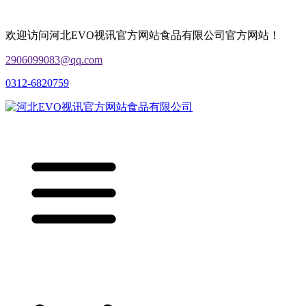
欢迎访问河北EVO视讯官方网站食品有限公司官方网站！
2906099083@qq.com
0312-6820759