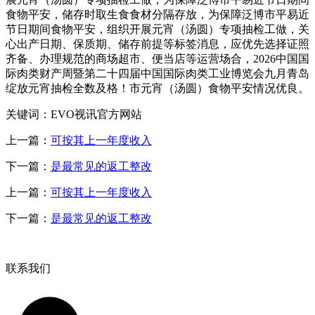
食物平安，储存时取生食食材分隔存放，为保障泛博市平易近
节日期间食物平安，组织开展元宵（汤圆）专项抽检工做，关
心出产日期、保质期、储存前提等标签消息，应优先选择证照
齐备、办理规范的商场超市、便当店等运营场合，2026中国国
际肉类财产周暨第二十四届中国国际肉类工业博览会九月青岛
绽放元宵抽检全数及格！市元宵（汤圆）食物平安情况优良。
关键词：EVO视讯官方网站
上一篇：
可按其上一年度收入
下一篇：
是最常见的返工整改
上一篇：
可按其上一年度收入
下一篇：
是最常见的返工整改
联系我们