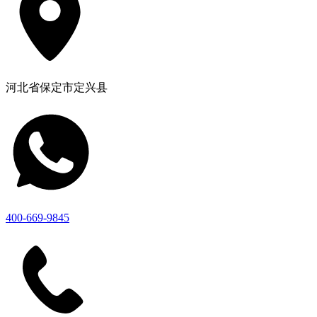
河北省保定市定兴县
400-669-9845