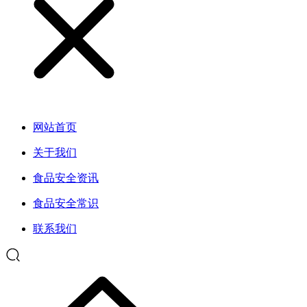
网站首页
关于我们
食品安全资讯
食品安全常识
联系我们