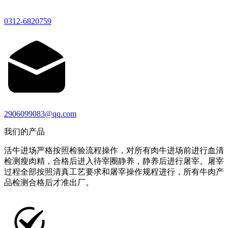
0312-6820759
2906099083@qq.com
我们的产品
活牛进场严格按照检验流程操作，对所有肉牛进场前进行血清
检测瘦肉精，合格后进入待宰圈静养，静养后进行屠宰。屠宰
过程全部按照清真工艺要求和屠宰操作规程进行，所有牛肉产
品检测合格后才准出厂。