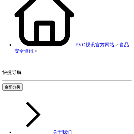
EVO视讯官方网站
>
食品
安全资讯
>
快捷导航
全部分类
关于我们