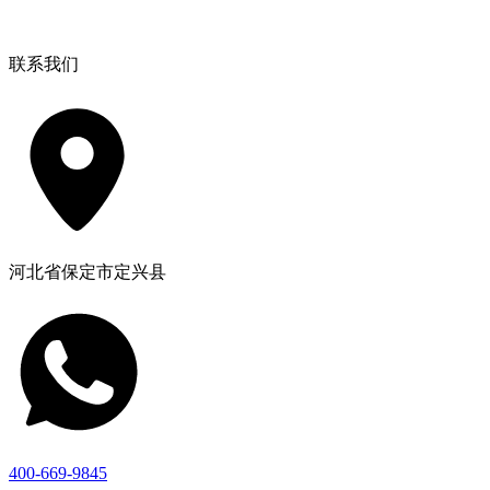
联系我们
河北省保定市定兴县
400-669-9845