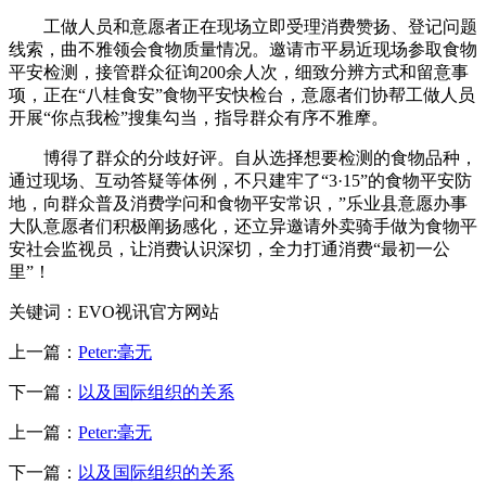
工做人员和意愿者正在现场立即受理消费赞扬、登记问题
线索，曲不雅领会食物质量情况。邀请市平易近现场参取食物
平安检测，接管群众征询200余人次，细致分辨方式和留意事
项，正在“八桂食安”食物平安快检台，意愿者们协帮工做人员
开展“你点我检”搜集勾当，指导群众有序不雅摩。
博得了群众的分歧好评。自从选择想要检测的食物品种，
通过现场、互动答疑等体例，不只建牢了“3·15”的食物平安防
地，向群众普及消费学问和食物平安常识，”乐业县意愿办事
大队意愿者们积极阐扬感化，还立异邀请外卖骑手做为食物平
安社会监视员，让消费认识深切，全力打通消费“最初一公
里”！
关键词：EVO视讯官方网站
上一篇：
Peter:毫无
下一篇：
以及国际组织的关系
上一篇：
Peter:毫无
下一篇：
以及国际组织的关系