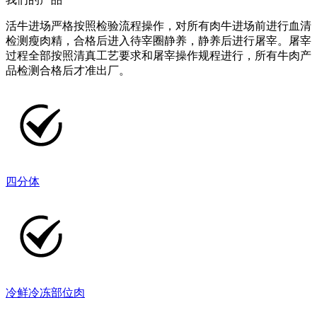
活牛进场严格按照检验流程操作，对所有肉牛进场前进行血清
检测瘦肉精，合格后进入待宰圈静养，静养后进行屠宰。屠宰
过程全部按照清真工艺要求和屠宰操作规程进行，所有牛肉产
品检测合格后才准出厂。
四分体
冷鲜冷冻部位肉