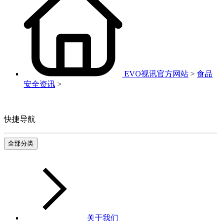
EVO视讯官方网站
>
食品
安全资讯
>
快捷导航
全部分类
关于我们