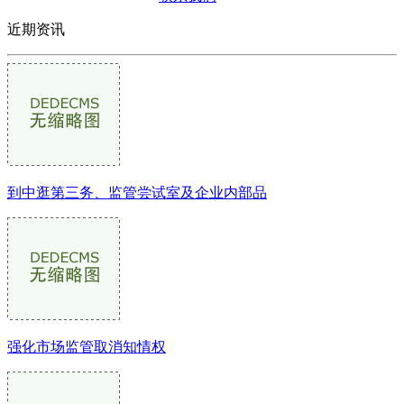
近期资讯
到中逛第三务、监管尝试室及企业内部品
强化市场监管取消知情权