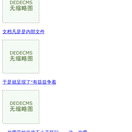
文档凡是是内部文件
于是就呈现了“有益益争着