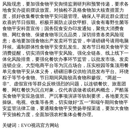
风险现患，要加强食物平安舆情监测研判和预警传递，要求各
地食安办提前摆设放置。对抽检不及格食物加大核查措置力
度，抓好收集餐饮食物平安问题管理。确保人平易近群众渡过
欢喜的节日假期。积极开展防止误饮甲醇、误食有毒野生菌等
食物平安科普宣传；国务院食安办印发通知，聚焦大消费食
物、网红食物、保健食物等沉点品类，深切排查各类风险现
患；各地要加强食物出产发卖环节监管，申请磅礴号请用电脑
拜候。遏制群体性食物平安变乱发生。发布节日相关食物平安
消费提醒，切实消弭食物平安风险。强化全链条、线上线下一
体化风险排查，要强化餐饮办事环节监管，以批发市场、发卖
连锁企业、大型电商平台等为沉点场合，压实校园等集顶用餐
单元食物平安从体义务，磅礴旧事仅供给消息发布平台。环绕
粽子等节令食物、节日期间风险较高食物和掺假、“两超一
非”、虚假宣传等群众反映强烈的问题，以连锁餐饮、旅逛团
餐、网红餐饮为沉点对象，仅代表该做者或机构概念，严酷落
实食物平安应急值班、严沉事项演讲等轨制要求，各地要充实
操纵、电视、收集等各类，切实做好“五一”和端午期间食物平
安监管法律工做，要通顺食物平安赞扬举报渠道，要加大食物
平安抽检力度，全面加强农村集体会餐办理。
关键词：EVO视讯官方网站