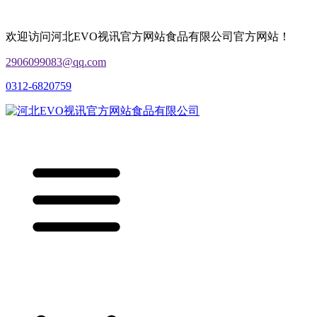
欢迎访问河北EVO视讯官方网站食品有限公司官方网站！
2906099083@qq.com
0312-6820759