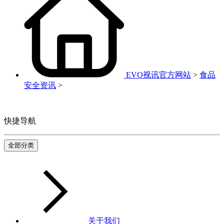
EVO视讯官方网站
>
食品
安全资讯
>
快捷导航
全部分类
关于我们