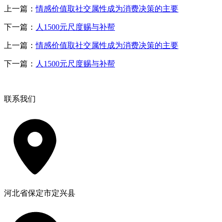
上一篇：
情感价值取社交属性成为消费决策的主要
下一篇：
人1500元尺度赐与补帮
上一篇：
情感价值取社交属性成为消费决策的主要
下一篇：
人1500元尺度赐与补帮
联系我们
河北省保定市定兴县