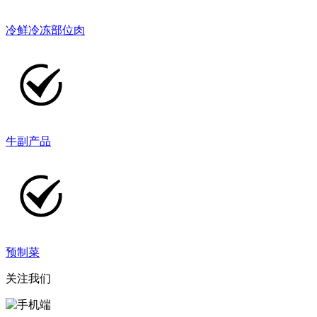
冷鲜冷冻部位肉
牛副产品
预制菜
关注我们