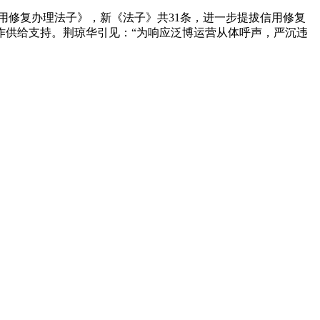
用修复办理法子》，新《法子》共31条，进一步提拔信用修复
作供给支持。荆琼华引见：“为响应泛博运营从体呼声，严沉违