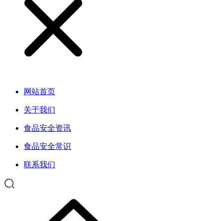
网站首页
关于我们
食品安全资讯
食品安全常识
联系我们