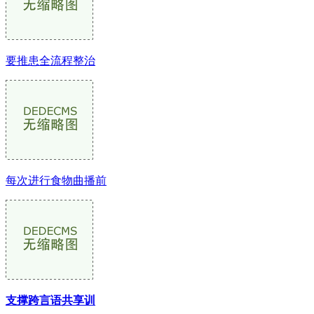
要推患全流程整治
每次进行食物曲播前
支撑跨言语共享训