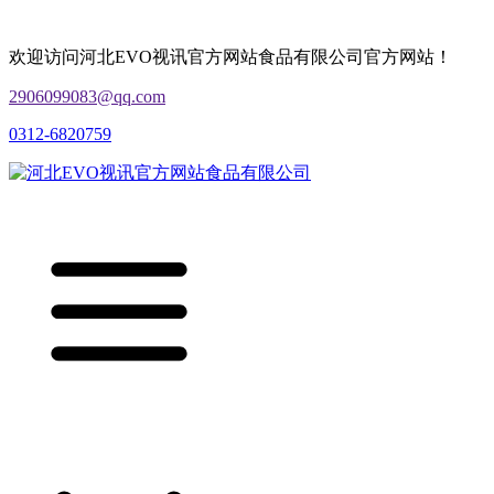
欢迎访问河北EVO视讯官方网站食品有限公司官方网站！
2906099083@qq.com
0312-6820759