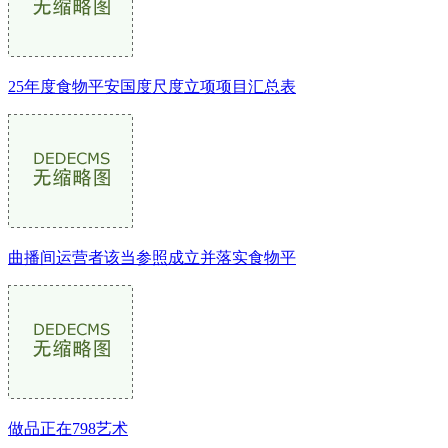
25年度食物平安国度尺度立项项目汇总表
曲播间运营者该当参照成立并落实食物平
做品正在798艺术