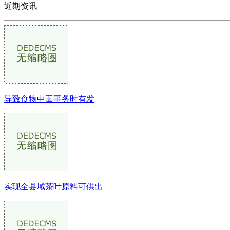
近期资讯
导致食物中毒事务时有发
实现全县域茶叶原料可供出