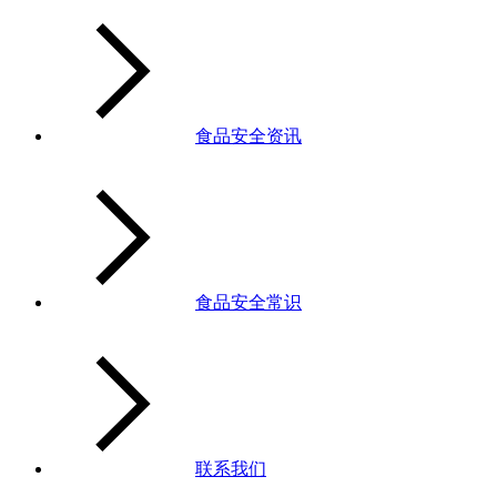
食品安全资讯
食品安全常识
联系我们