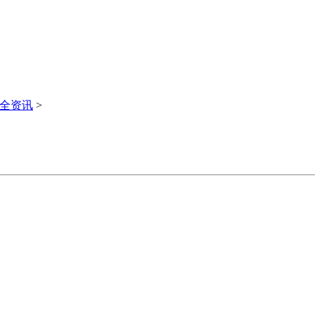
全资讯
>