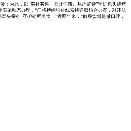
传；为此，以“实材实料、公开许诺、从严监管”守护包头烧烤
业实施动态办理，”门将持续强化线索移送取结合办案，对违法
牵头举办“守护处所美食，”近两年来，“做餐饮就是做口碑，