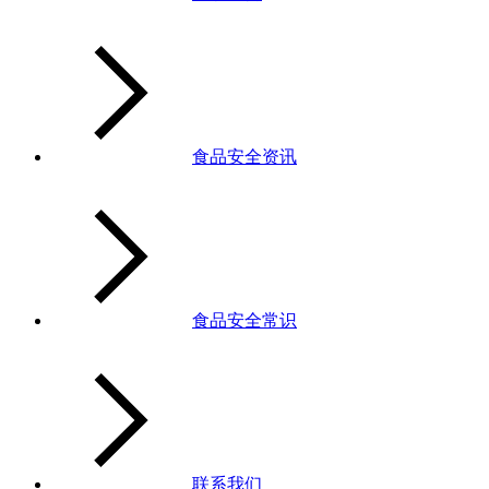
食品安全资讯
食品安全常识
联系我们