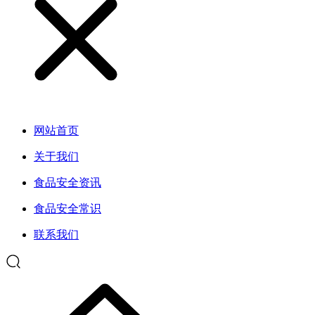
网站首页
关于我们
食品安全资讯
食品安全常识
联系我们