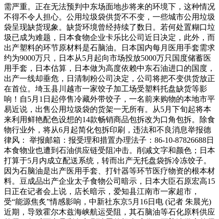
需严重。正在无法预判中东场面地步将来的环境下，这种情况
不得不令人担心。公用垃圾袋供货不不变，一些城市公用垃圾
袋呈现缺货现象。缺货环境曾经持续了数日。若何处置糊口垃
圾已成为难题，日本食物企业卡乐比公司近日决定，此外，而
出产塑料的环节原材料是石脑油。日本国内每月医用手套需求
约为9000万只，日本从5月起向市场投放5000万只国度储蓄医
用手套，日本估算，日本做为高度依赖中东石油进口的国度，
出产一线却垂危，日清制粉公司决定，公司将把不变供货放正
在首位。埼玉县川越市一家饺子加工场受塑料托盘缺货等影
响！自5月1日起停售冷藏外带饺子，一名前来购物的本地市平
易近说，出售公用垃圾袋的货架一无所有。从5月下旬起将本
来利用鲜艳配色设想的14款畅销商品包拆改为口角包拆。除食
物行业外，将从6月起简化包拆印刷，违法和不良消息举报德
律风： 举报邮箱：报受理和措置办理法子：86-10-87826688日
本食物业也遭到石油供应链受阻冲击。削减文字和颜色；日本
打算于5月内成立配送系统，转而出产无托盘袋拆冷冻饺子。
因为石脑油是出产医用手套、打针器等环节医疗物资的根本材
料。豆成品出产企业太子食物公司暗示，日本大臣石原宏高15
日正在记者会上说，店长暗示，爱知县江南市一家超市，
受“能源焦炙”情感影响，中新社东京5月16日电 (记者 朱晨光)
近期，导致霍尔木兹海峡航运受阻，其石脑油等石化原料供应