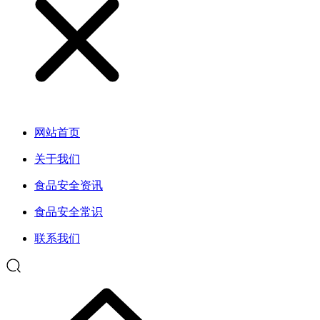
网站首页
关于我们
食品安全资讯
食品安全常识
联系我们