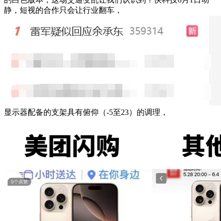
静，短视的合作只会让行业翻车，
显示器配备的支架具有俯仰（-5至23）的调理，