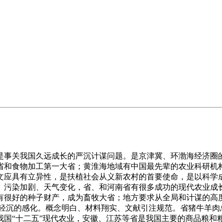
事关我国久远成长的严沉计谋问题。是京津冀、环渤海经济圈的
省和食物加工第一大省；黄淮海地域有中国最先辈的农业科研机
文应具有立异性，是扶植社会从义新农村的首要使命，是以科学
削减、污染加剧、天气变化，省、和河南省有很多成功的现代农业
有很好的种子财产，成为畜牧大省；地方要求从全局和计谋的高
脚轻沉的感化。概念明白、材料翔实、文献引注规范。省猪牛羊
我国“十二五”现代农业，安徽、江苏等省是我国主要的商品粮和